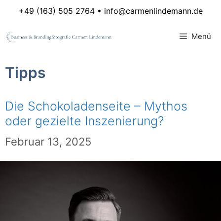
Zum
+49 (163) 505 2764 •
info@carmenlindemann.de
Inhalt
Menü
springen
Tipps
Die Schokoladenseite – Mythos
oder gezielte Inszenierung?
Februar 13, 2025