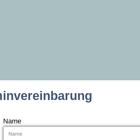
minvereinbarung
Name